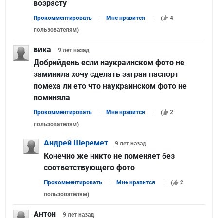
возрасту
Прокомментировать
Мне нравится
(
4
пользователям
)
вика
9 лет
назад
Добрийдень если наукраинском фото не
заминила хочу сделать загран паспорт
помеха ли ето что наукраинском фото не
поминяла
Прокомментировать
Мне нравится
(
2
пользователям
)
Андрей Шеремет
9 лет
назад
Конечно же никто не поменяет без
соответствующего фото
Прокомментировать
Мне нравится
(
2
пользователям
)
Антон
9 лет
назад