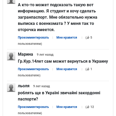
А кто-то может подсказать такую вот
информацию. Я студент и хочу сделать
загранпаспорт. Мне обязательно нужна
выписка с военкомата ? У меня так то
отсрочка имеется.
Прокомментировать
Мне нравится
(
5
пользователям
)
Марина
9 лет
назад
Гр.Кур.14лет сам может вернуться в Украину
Прокомментировать
Мне нравится
(
1
пользователю
)
льоля
9 лет
назад
роблять ще в Україні звичайні закордонні
паспорти?
Прокомментировать
Мне нравится
(
12
пользователям
)