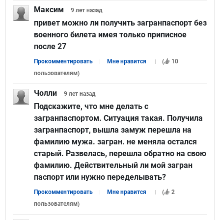
Максим
9 лет
назад
привет можно ли получить загранпаспорт без
военного билета имея только приписное
после 27
Прокомментировать
Мне нравится
(
10
пользователям
)
Чолли
9 лет
назад
Подскажите, что мне делать с
загранпаспортом. Ситуация такая. Получила
загранпаспорт, вышла замуж перешла на
фамилию мужа. загран. не меняла остался
старый. Развелась, перешла обратно на свою
фамилию. Действительный ли мой загран
паспорт или нужно переделывать?
Прокомментировать
Мне нравится
(
2
пользователям
)