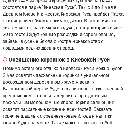
Одни из самых ярких и красочных гуляний на Пасху
состоятся в парке "Киевская Русь". Так, с 1 по 4 мая в
Древнем Киеве Княжества Киевская Русь пройдет Пасха
с освящением блюд и ярким отдыхом. В экологически
чистом месте, на свежем воздухе, на территории свыше
20 га гостей ждут конные разъездки и соревнования,
забавы, вкусные блюда с костра и знакомство с
лошадьми редких древних пород.
Освящение корзинок в Киевской Руси
Помимо активного отдыха в Киевской Руси можно будет
2 мая освятить пасхальные коринки в уникальном
воссозданном деревянном храме Х века. К
Васильевской церкви будет организован торжественный
крестный ход, который завершится праздничным
пасхальным молебном. Во дворе церкви священник
освятит пасхальные корзинки всех гостей. Заказать
горячие шашлыки, средневековые блюда и напитки
можно будет на месте. Также можно взять и с собой