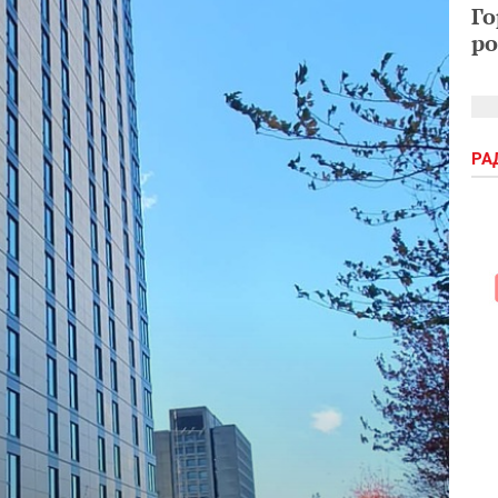
Го
ро
РА