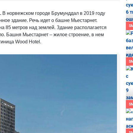
.
В норвежском городе Брумунддал в 2019 году
ное здание. Речь идет о башне Мьестарнет.
S
а 85 метров над землей. Здание располагается
ло. Башня Мьестарнет – жилое строение, в нем
тиница Wood Hotel.
S
S
S