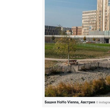
Башня HoHo Vienna, Австрия
©
instagra