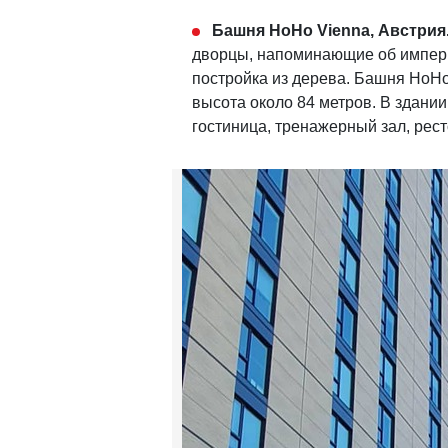
Башня HoHo Vienna, Австрия
дворцы, напоминающие об импери
постройка из дерева. Башня HoHo
высота около 84 метров. В здани
гостиница, тренажерный зал, рес