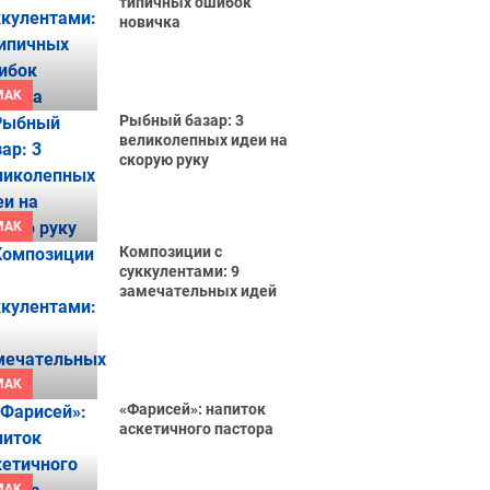
типичных ошибок
новичка
MAK
Рыбный базар: 3
великолепных идеи на
скорую руку
MAK
Композиции с
суккулентами: 9
замечательных идей
MAK
«Фарисей»: напиток
аскетичного пастора
MAK