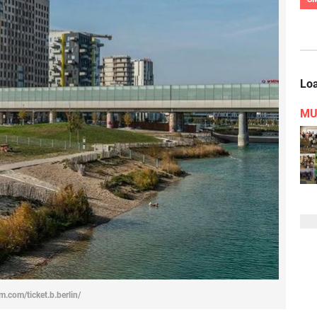
Loa
MU
m.com/ticket.b.berlin/