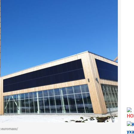
НО
.euromaxx/