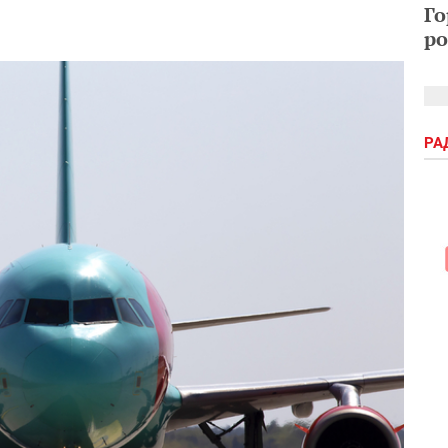
Го
ро
РА