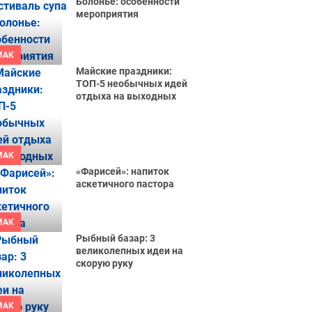
Болонье: особенности
мероприятия
MAK
Майские праздники:
ТОП-5 необычных идей
отдыха на выходных
MAK
«Фарисей»: напиток
аскетичного пастора
MAK
Рыбный базар: 3
великолепных идеи на
скорую руку
MAK