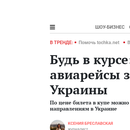
ШОУ-БИЗНЕС
hka.net
Война в Украине 2022
В ТРЕНДЕ:
Помочь tochka.net
В
Будь в курс
авиарейсы з
Украины
По цене билета в купе можно
направлениям в Украине
КСЕНИЯ БРЕСЛАВСКАЯ
журналист