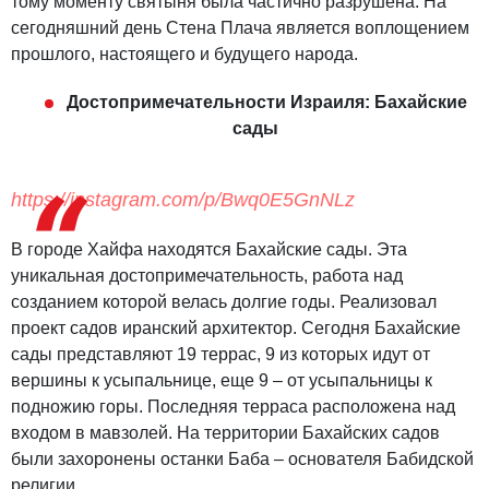
тому моменту святыня была частично разрушена. На
сегодняшний день Стена Плача является воплощением
прошлого, настоящего и будущего народа.
Достопримечательности Израиля: Бахайские
сады
https://instagram.com/p/Bwq0E5GnNLz
В городе Хайфа находятся Бахайские сады. Эта
уникальная достопримечательность, работа над
созданием которой велась долгие годы. Реализовал
проект садов иранский архитектор. Сегодня Бахайские
сады представляют 19 террас, 9 из которых идут от
вершины к усыпальнице, еще 9 – от усыпальницы к
подножию горы. Последняя терраса расположена над
входом в мавзолей. На территории Бахайских садов
были захоронены останки Баба – основателя Бабидской
религии.