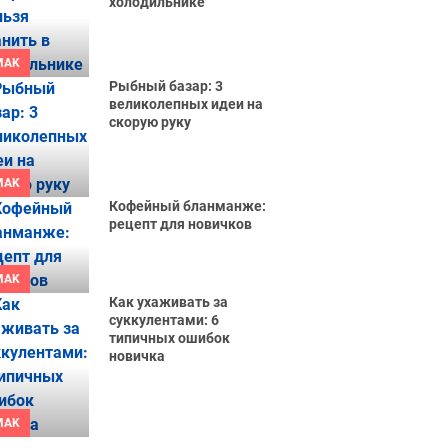
холодильнике
MAK
Рыбный базар: 3
великолепных идеи на
скорую руку
MAK
Кофейный бланманже:
рецепт для новичков
MAK
Как ухаживать за
суккулентами: 6
типичных ошибок
новичка
MAK