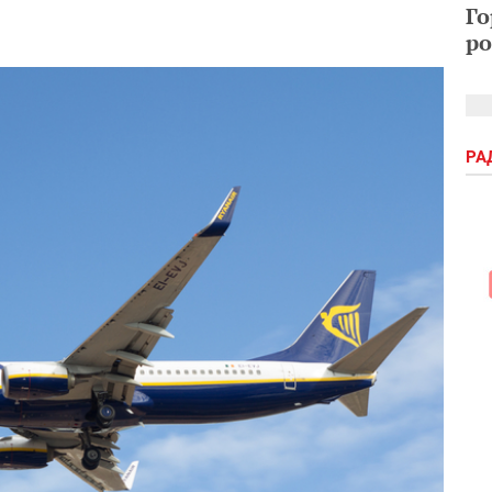
Го
ро
РА