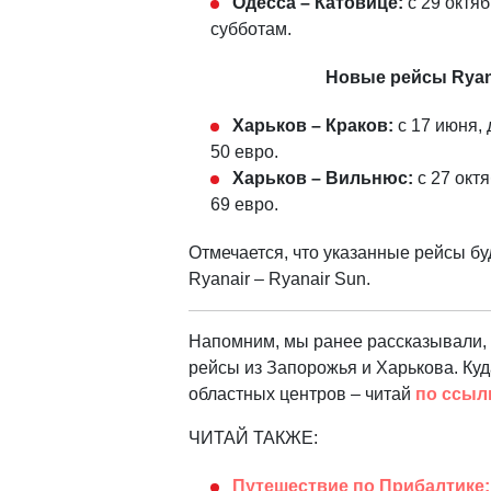
Одесса – Катовице:
с 29 октяб
субботам.
Новые рейсы Ryana
Харьков – Краков:
с 17 июня, 
50 евро.
Харьков – Вильнюс:
с 27 окт
69 евро.
Отмечается, что указанные рейсы б
Ryanair – Ryanair Sun.
Напомним, мы ранее рассказывали, 
рейсы из Запорожья и Харькова. Куд
областных центров – читай
по ссыл
ЧИТАЙ ТАКЖЕ:
Путешествие по Прибалтике: