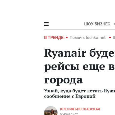
ШОУ-БИЗНЕС
hka.net
Война в Украине 2022
В ТРЕНДЕ:
Помочь tochka.net
В
Ryanair буд
рейсы еще в
города
Узнай, куда будет летать Rya
сообщение с Европой
КСЕНИЯ БРЕСЛАВСКАЯ
журналист