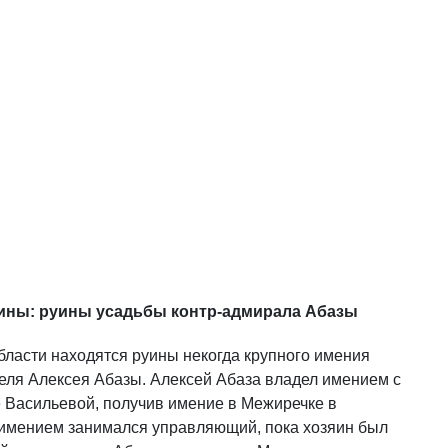
ны: руины усадьбы контр-адмирала Абазы
бласти находятся руины некогда крупного имения
теля Алексея Абазы. Алексей Абаза владел имением с
е Васильевой, получив имение в Межиречке в
 имением занимался управляющий, пока хозяин был