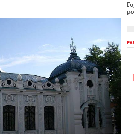
Го
ро
РА