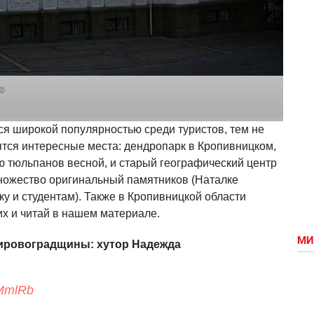
©
ся широкой популярностью среди туристов, тем не
ятся интересные места: дендропарк в Кропивницком,
 тюльпанов весной, и старый географический центр
ножество оригинальный памятников (Наталке
у и студентам). Также в Кропивницкой области
их и читай в нашем материале.
МИ
ировоградщины: хутор Надежда
RMmlRb