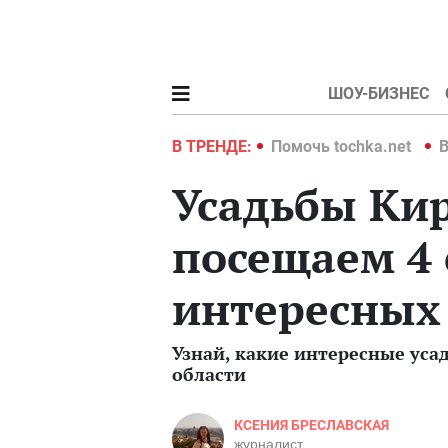
ШОУ-БИЗНЕС
hka.net
Война в Украине 2022
В ТРЕНДЕ:
Помочь tochka.net
В
Усадьбы Ки
посещаем 4
интересных
Узнай, какие интересные уса
области
КСЕНИЯ БРЕСЛАВСКАЯ
журналист