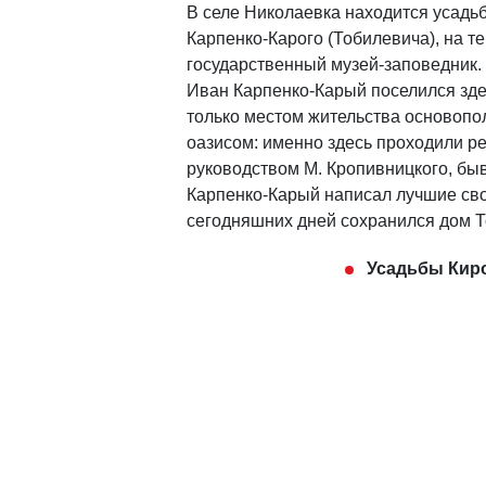
В селе Николаевка находится усадь
Карпенко-Карого (Тобилевича), на т
государственный музей-заповедник.
Иван Карпенко-Карый поселился здес
только местом жительства основопол
оазисом: именно здесь проходили р
руководством М. Кропивницкого, быв
Карпенко-Карый написал лучшие свои
сегодняшних дней сохранился дом То
Усадьбы Кир