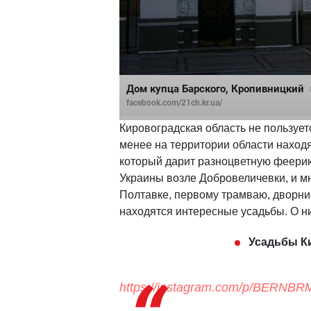
Дом купца Барского, Кропивницкий
facebook.com/21ch.kr.ua/
Кировоградская область не пользует
менее на территории области наход
который дарит разноцветную феерию
Украины возле Добровеличевки, и м
Полтавке, первому трамваю, дворник
находятся интересные усадьбы. О н
Усадьбы К
https://instagram.com/p/BERNB