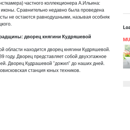
нсткамера) частного коллекционера А.Ильина:
, иконы. Сравнительно недавно была проведена
ристы не остаются равнодушными, называя особняк
кого.
Loa
радщины: дворец княгини Кудряшевой
MU
ой области находится дворец княгини Кудряшевой.
89 году. Дворец представляет собой двухэтажное
рей. Дворец Кудрашевой "дожил" до наших дней.
ловисковская станция юных техников.