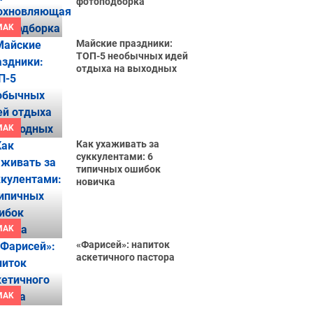
фотоподборка
MAK
Майские праздники:
ТОП-5 необычных идей
отдыха на выходных
MAK
Как ухаживать за
суккулентами: 6
типичных ошибок
новичка
MAK
«Фарисей»: напиток
аскетичного пастора
MAK