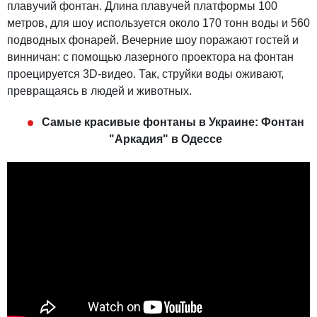
плавучий фонтан. Длина плавучей платформы 100
метров, для шоу используется около 170 тонн воды и 560
подводных фонарей. Вечерние шоу поражают гостей и
винничан: с помощью лазерного проектора на фонтан
проецируется 3D-видео. Так, струйки воды оживают,
превращаясь в людей и животных.
Самые красивые фонтаны в Украине: Фонтан
"Аркадия" в Одессе