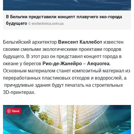
В Бельгии представили концепт плавучего эко-города
будущего
© ecotechnica.com.ua
Бельгийский архитектор
Винсент Каллебот
известен
своими смелыми экологическими проектами городов
будущего. В этот раз он представил концепт города в
океане у берегов
Рио-де-Жанейро
–
Aequorea
.
Основным материалом станет композитный материал из
переработанных пластиковых отходов и водорослей, а
причудливые здания будут печатать на строительных
3D-принтерах.
Save