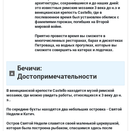
архитектуры, сохранившиеся и до наших дней:
это известные римские мозаики 3 века до н.э и
венецианская крепость Castello, где в
послевоенное время был установлен обелиск с
фамилиями горожан, погибших на Второй
мировой войне.
Приятно провести время вы сможете в
многочисленных ресторанах, барах и дискотеках
Петроваца, на водных прогулках, которые вы
сможете совершить на катерах и лодочках.
Бечичи:
Достопримечательности
В венецианской крепости Castello находится музей римской
мозаики, где можно увидеть работы, относящихся к 3 веку до н.
э..
По середине бухты находятся два небольших островка - Святой
Недели и Катич.
Остров Святой Недели славится своей маленькой церквушкой,
которая была построена рыбаком, спасшимся здесь после