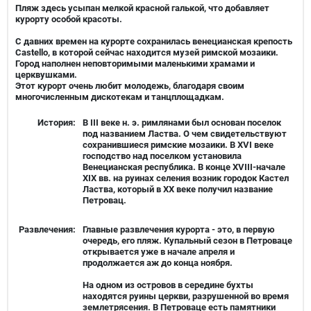
Пляж здесь усыпан мелкой красной галькой, что добавляет
курорту особой красоты.
С давних времен на курорте сохранилась венецианская крепость
Castello, в которой сейчас находится музей римской мозаики.
Город наполнен неповторимыми маленькими храмами и
церквушками.
Этот курорт очень любит молодежь, благодаря своим
многочисленным дискотекам и танцплощадкам.
История:
В III веке н. э. римлянами был основан поселок
под названием Ластва. О чем свидетельствуют
сохранившиеся римские мозаики. В XVI веке
господство над поселком установила
Венецианская республика. В конце XVIII-начале
XIX вв. на руинах селения возник городок Кастел
Ластва, который в XX веке получил название
Петровац.
Развлечения:
Главные развлечения курорта - это, в первую
очередь, его пляж. Купальный сезон в Петроваце
открывается уже в начале апреля и
продолжается аж до конца ноября.
На одном из островов в середине бухты
находятся руины церкви, разрушенной во время
землетрясения. В Петроваце есть памятники