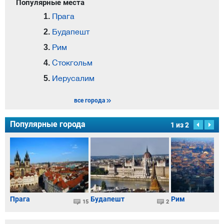
Популярные места
Прага
Будапешт
Рим
Стокгольм
Иерусалим
все города
Популярные города
1
из
2
Прага
Будапешт
Рим
15
2