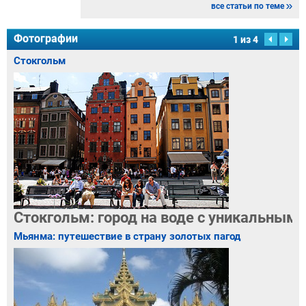
все статьи по теме
Фотографии
1
из
4
Стокгольм
Стокгольм: город на воде с уникальным
Мьянма: путешествие в страну золотых пагод