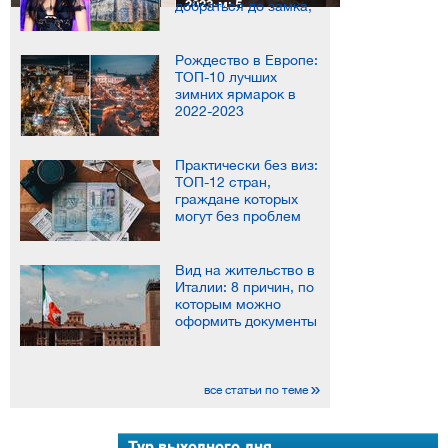
экологии...
2023-м: 5...
добраться до замка,
в котором снимали
сериал
Рождество в Европе:
ТОП-10 лучших
зимних ярмарок в
2022-2023
Практически без виз:
ТОП-12 стран,
граждане которых
могут без проблем
путешестовать по
миру
Вид на жительство в
Италии: 8 причин, по
которым можно
оформить документы
все статьи по теме
Тур выходного дня